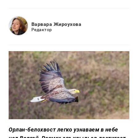
Варвара Жироухова
Редактор
Орлан-белохвост легко узнаваем в небе