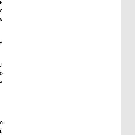
и
ме
е
м
,
то
м
о
ь