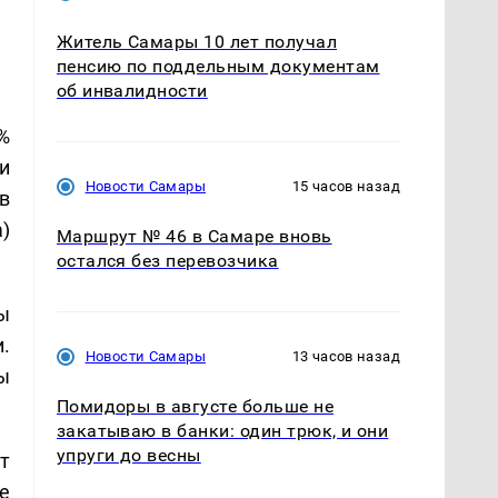
Житель Самары 10 лет получал
пенсию по поддельным документам
об инвалидности
%
и
Новости Самары
15 часов назад
в
а)
Маршрут № 46 в Самаре вновь
остался без перевозчика
ы
.
Новости Самары
13 часов назад
ы
Помидоры в августе больше не
закатываю в банки: один трюк, и они
упруги до весны
т
е