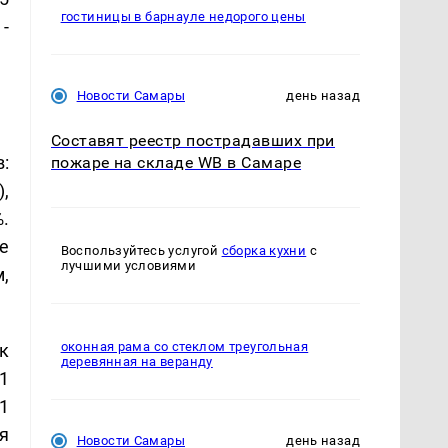
гостиницы в барнауле недорого цены
-
Новости Самары
день назад
Составят реестр пострадавших при
:
пожаре на складе WB в Самаре
,
.
е
Воспользуйтесь услугой
сборка кухни
с
лучшими условиями
,
оконная рама со стеклом треугольная
к
деревянная на веранду
1
1
я
Новости Самары
день назад