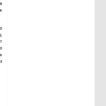
я
к
о
,
т
о
ь
з