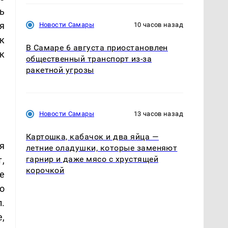
ь
я
Новости Самары
10 часов назад
к
В Самаре 6 августа приостановлен
к
общественный транспорт из-за
ракетной угрозы
Новости Самары
13 часов назад
Картошка, кабачок и два яйца —
я
летние оладушки, которые заменяют
гарнир и даже мясо с хрустящей
,
корочкой
е
о
л.
,