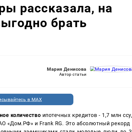
ры рассказала, на
выгодно брать
Мария Денисова
Автор статьи
исывайтесь в MAX
ное количество
ипотечных кредитов - 1,7 млн ссу
и АО «Дом.РФ» и Frank RG. Это абсолютный рекорд
сновными заемщиками стали молодые люди до 3