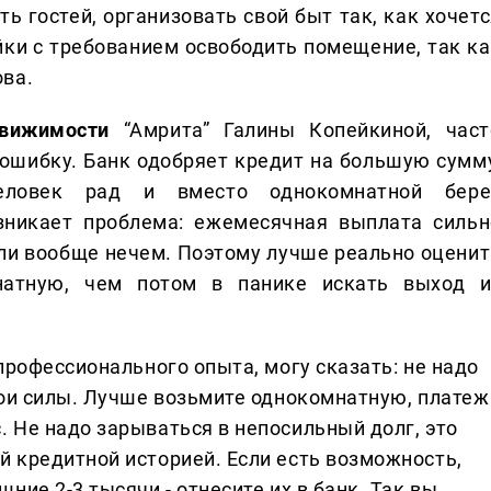
ь гостей, организовать свой быт так, как хочетс
йки с требованием освободить помещение, так ка
ова.
движимости
“Амрита” Галины Копейкиной, част
шибку. Банк одобряет кредит на большую сумму
Человек рад и вместо однокомнатной бере
зникает проблема: ежемесячная выплата сильн
ли вообще нечем. Поэтому лучше реально оценит
натную, чем потом в панике искать выход и
 профессионального опыта, могу сказать: не надо
свои силы. Лучше возьмите однокомнатную, платеж
. Не надо зарываться в непосильный долг, это
й кредитной историей. Если есть возможность,
ние 2-3 тысячи - отнесите их в банк. Так вы