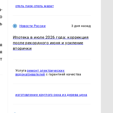
отель парк-отель марат
-
ю
ь
Новости России
3 дня назад
Ипотека в июле 2026 года: коррекция
после рекордного июня и усиление
я
вторички
я
т
Услуга
ремонт электрических
водонагревателей
с гарантией качества
изготовление круглого окна из дерева цена