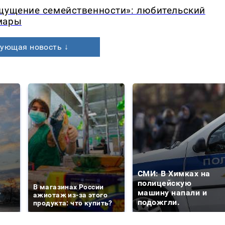
ощущение семейственности»: любительский
мары
ующая новость ↓
СМИ: В Химках на
е
полицейскую
В магазинах России
о
машину напали и
ажиотаж из-за этого
подожгли.
продукта: что купить?