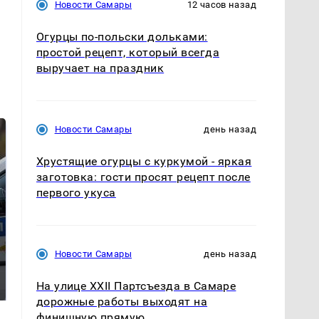
Новости Самары
12 часов назад
Огурцы по‑польски дольками:
простой рецепт, который всегда
выручает на праздник
Новости Самары
день назад
Хрустящие огурцы с куркумой - яркая
заготовка: гости просят рецепт после
первого укуса
Новости Самары
день назад
На Урале из казны
Как выглядит место
были украдены 18
крушение вертолета на
На улице XXII Партсъезда в Самаре
миллионов рублей
Кавказе: смотреть
дорожные работы выходят на
финишную прямую