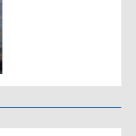
СМИ: В Химках на
полицейскую
В магазинах России
машину напали и
ажиотаж из-за этого
подожгли.
продукта: что купить?