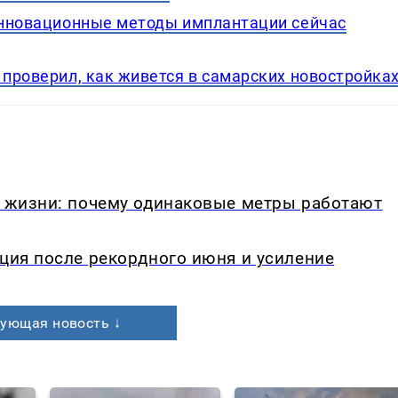
 инновационные методы имплантации сейчас
 проверил, как живется в самарских новостройка
в жизни: почему одинаковые метры работают
кция после рекордного июня и усиление
ующая новость ↓