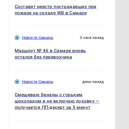
Составят реестр пострадавших при
пожаре на складе WB в Самаре
Новости Самары
3 часа назад
Маршрут № 46 в Самаре вновь
остался без перевозчика
Новости Самары
день назад
Смешиваю бананы с горьким
шоколадом и не включаю духовку —
получается ПП-десерт за 5 минут