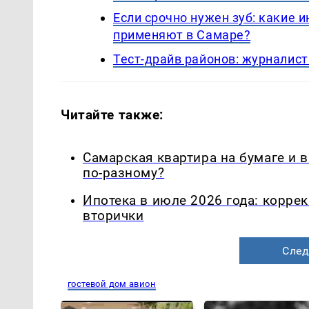
Если срочно нужен зуб: какие
применяют в Самаре?
Тест-драйв районов: журналист
Читайте также:
Самарская квартира на бумаге и 
по-разному?
Ипотека в июле 2026 года: корре
вторички
След
гостевой дом авион