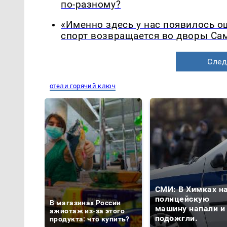
по-разному?
«Именно здесь у нас появилось 
спорт возвращается во дворы Са
След
отели горячий ключ
СМИ: В Химках н
полицейскую
В магазинах России
машину напали и
ажиотаж из-за этого
подожгли.
продукта: что купить?