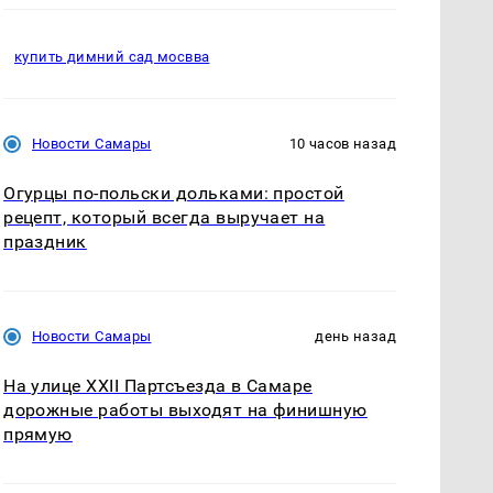
купить димний сад мосвва
Новости Самары
10 часов назад
Огурцы по‑польски дольками: простой
рецепт, который всегда выручает на
праздник
Новости Самары
день назад
На улице XXII Партсъезда в Самаре
дорожные работы выходят на финишную
прямую