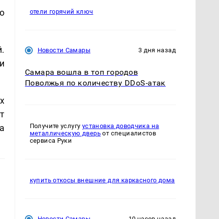
о
отели горячий ключ
.
Новости Самары
3 дня назад
и
Самара вошла в топ городов
Поволжья по количеству DDoS-атак
х
т
Получите услугу
установка доводчика на
а
металлическую дверь
от специалистов
сервиса Руки
купить откосы внешние для каркасного дома
Новости Самары
10 часов назад