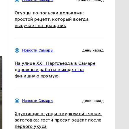
Огурцы по‑польски дольками:
простой рецепт, который всегда
выручает на праздник
Новости Самары
день назад
На улице XXII Партсъезда в Самаре
дорожные работы выходят на
финишную прямую
Новости Самары
день назад
На Урале из казны
Хрустящие огурцы с куркумой - яркая
Как выглядит место
были украдены 18
заготовка: гости просят рецепт после
крушение вертолета на
миллионов рублей
Кавказе: смотреть
первого укуса