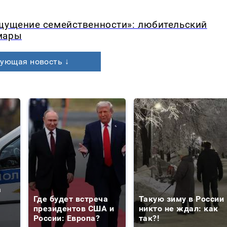
ощущение семейственности»: любительский
мары
ующая новость ↓
а
Где будет встреча
Такую зиму в России
президентов США и
никто не ждал: как
России: Европа?
так?!