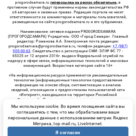
progorodsamara.ru
гиперссылка на ресурс обязательна,
в
противном случае будут применены нормы законодательства РФ
об авторских и смежных правах. Редакция портала не несет
ответственности за комментарии и материалы пользователей,
размещенные на сайте progorodsamara.ru и его субдоменах.
Наименование: сетевое издание PROGORODSAMARA
(ПРОГОРОДСАМАРА) Учредитель: ООО «Город Самара». Главный
редактор: Романова А.А. Электронная почта редакции:
progorodsamara@progorodsamara.ru, телефон редакции:
+7 (987)
905-00-63
. Свидетельство о регистрации СМИ: ЭЛ № ФС 77 -
65325 от 12 апреля 2016г. выдано Федеральной службой по
надзору в сфере связи, информационных технологий и массовых
коммуникаций. Возрастная категория сайта 16+
«На информационном ресурсе применяются рекомендательные
технологии (информационные технологии предоставления
информации на основе сбора, систематизации и анализа
сведений, относящихся к предпочтениям пользователей сети
«Интернет», находящихся на территории Российской
Федерации)». Правила применения рекомендательных
технологий в виджетах рекламно-обменной сети
«СМИ2» (PDF)
Мы используем cookie. Во время посещения сайта вы
соглашаетесь с тем, что мы обрабатываем ваши
персональные данные с использованием метрик Яндекс
Метрика, top.mail.ru, LiveInternet.
© 2026 «ProGorodSamara» | Все права защищены
Я согласен
Возрастная категория сайта 16+