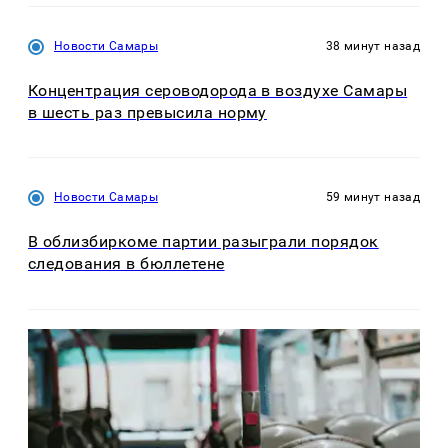
Новости Самары
38 минут назад
Концентрация сероводорода в воздухе Самары
в шесть раз превысила норму
Новости Самары
59 минут назад
В облизбиркоме партии разыграли порядок
следования в бюллетене