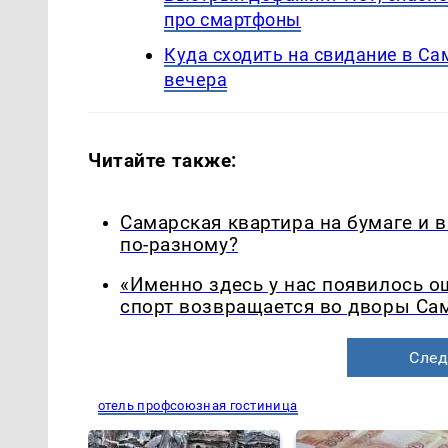
про смартфоны
Куда сходить на свидание в С
вечера
Читайте также:
Самарская квартира на бумаге и 
по-разному?
«Именно здесь у нас появилось 
спорт возвращается во дворы Са
След
отель профсоюзная гостиница