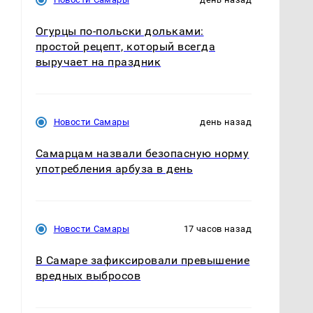
Огурцы по‑польски дольками:
простой рецепт, который всегда
выручает на праздник
Новости Самары
день назад
Самарцам назвали безопасную норму
употребления арбуза в день
Новости Самары
17 часов назад
В Самаре зафиксировали превышение
вредных выбросов