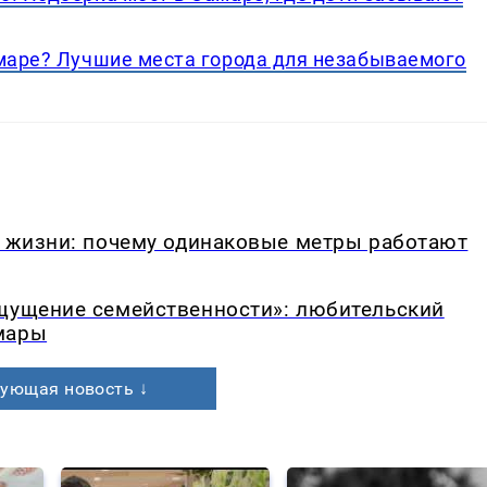
амаре? Лучшие места города для незабываемого
в жизни: почему одинаковые метры работают
ощущение семейственности»: любительский
мары
ующая новость ↓