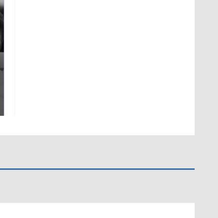
Таких событий не
Все новости по
было с 1945: чего
падению вертолета на
ждать всем нам?
Кавказе: читать здесь