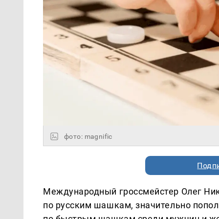
фото: magnific
Подп
Международный гроссмейстер Олег Ник
по русским шашкам, значительно попол
по быстрым шашкам среди мужчин и жен