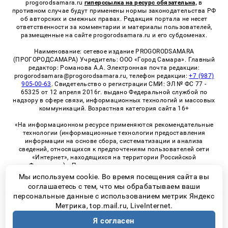
progorodsamara.ru
гиперссылка на ресурс обязательна,
в
противном случае будут применены нормы законодательства РФ
об авторских и смежных правах. Редакция портала не несет
ответственности за комментарии и материалы пользователей,
размещенные на сайте progorodsamara.ru и его субдоменах.
Наименование: сетевое издание PROGORODSAMARA
(ПРОГОРОДСАМАРА) Учредитель: ООО «Город Самара». Главный
редактор: Романова А.А. Электронная почта редакции:
progorodsamara@progorodsamara.ru, телефон редакции:
+7 (987)
905-00-63
. Свидетельство о регистрации СМИ: ЭЛ № ФС 77 -
65325 от 12 апреля 2016г. выдано Федеральной службой по
надзору в сфере связи, информационных технологий и массовых
коммуникаций. Возрастная категория сайта 16+
«На информационном ресурсе применяются рекомендательные
технологии (информационные технологии предоставления
информации на основе сбора, систематизации и анализа
сведений, относящихся к предпочтениям пользователей сети
«Интернет», находящихся на территории Российской
Федерации)». Правила применения рекомендательных
технологий в виджетах рекламно-обменной сети
«СМИ2» (PDF)
Мы используем cookie. Во время посещения сайта вы
соглашаетесь с тем, что мы обрабатываем ваши
персональные данные с использованием метрик Яндекс
Метрика, top.mail.ru, LiveInternet.
© 2026 «ProGorodSamara» | Все права защищены
Я согласен
Возрастная категория сайта 16+