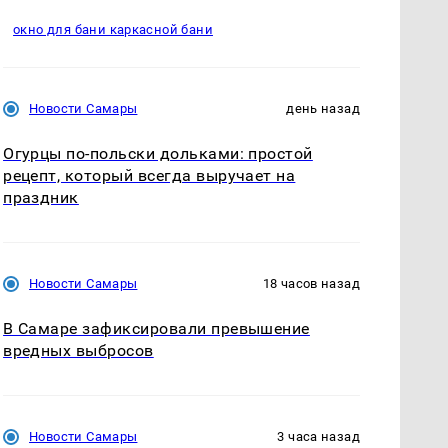
окно для бани каркасной бани
Новости Самары
день назад
Огурцы по‑польски дольками: простой
рецепт, который всегда выручает на
праздник
Новости Самары
18 часов назад
В Самаре зафиксировали превышение
вредных выбросов
Новости Самары
3 часа назад