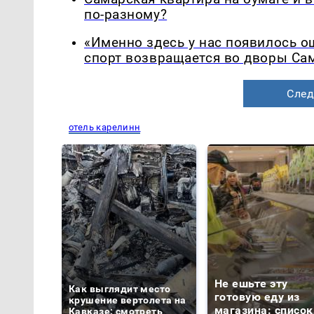
по-разному?
«Именно здесь у нас появилось 
спорт возвращается во дворы Са
След
отель карелинн
Не ешьте эту
Как выглядит место
готовую еду из
крушение вертолета на
магазина: список
Кавказе: смотреть