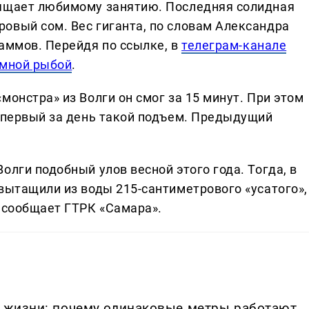
вящает любимому занятию. Последняя солидная
овый сом. Вес гиганта, по словам Александра
раммов. Перейдя по ссылке, в
телеграм-канале
омной рыбой
.
монстра» из Волги он смог за 15 минут. При этом
е первый за день такой подъем. Предыдущий
олги подобный улов весной этого года. Тогда, в
вытащили из воды 215-сантиметрового «усатого»,
, сообщает ГТРК «Самара».
в жизни: почему одинаковые метры работают