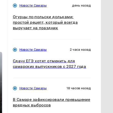
Новости Самары
день назад
Огурцы по‑польски дольками:
простой рецепт, который всегда
выручает на праздник
Новости Самары
2 часа назад
Сдачу ЕГЭ хотят отменить для
самарских выпускников с 2027 года
Новости Самары
18 часов назад
В Самаре зафиксировали превышение
Таких событий не
В магазинах России
вредных выбросов
было с 1945: чего
ажиотаж из-за этого
ждать всем нам?
продукта: что купить?