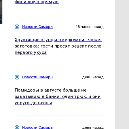
финишную прямую
Не ешьте эту
В ОАЭ произошло
готовую еду из
жестокое убийство
магазина: список
криптомиллионера
Новости Самары
18 часов назад
Хрустящие огурцы с куркумой - яркая
заготовка: гости просят рецепт после
первого укуса
Новости Самары
день назад
Помидоры в августе больше не
закатываю в банки: один трюк, и они
упруги до весны
Новости Самары
день назад