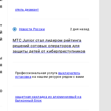
я
отель диамант
т
Новости России
2 дня назад
й
й
МТС Junior стал лидером рейтинга
решений сотовых операторов для
защиты детей от киберпреступников
ы
я
я
Профессиональная услуга
выключатель
установка
на нашем ресурсе рядом с вами
о
защитная накладка из алюминиевый на
балконный блок