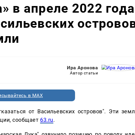
» в апреле 2022 года
асильевских острово
мли
Ира Аронова
Автор статьи
исывайтесь в MAX
казаться от Васильевских островов". Эти земл
ации, сообщает
63.ru
.
марская Лука" озвучило позицию по поводу иде