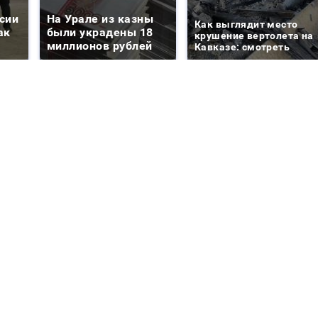
сии
На Урале из казны
Как выглядит место
ак
были украдены 18
крушение вертолета на
миллионов рублей
Кавказе: смотреть