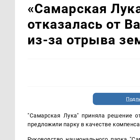
«Самарская Лука
отказалась от В
из-за отрыва зе
Подп
"Самарская Лука" приняла решение от
предложили парку в качестве компенс
Руководство национального парка "Са