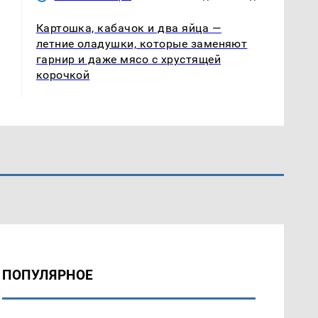
Картошка, кабачок и два яйца —
летние оладушки, которые заменяют
гарнир и даже мясо с хрустящей
корочкой
ПОПУЛЯРНОЕ