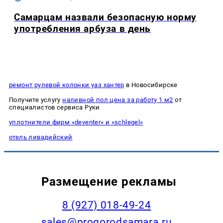
Самарцам назвали безопасную норму
употребления арбуза в день
ремонт рулевой колонки уаз хантер
в Новосибирске
Получите услугу
наливной пол цена за работу 1 м2
от
специалистов сервиса Руки
уплотнители фирм «deventer» и «schlegel»
отель ливадийский
Размещение рекламы
8 (927) 018-49-24
sales@progorodsamara.ru