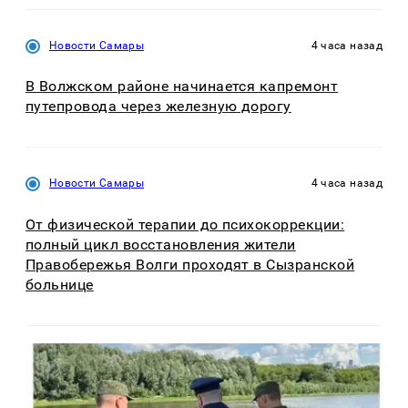
Новости Самары
4 часа назад
В Волжском районе начинается капремонт
путепровода через железную дорогу
Новости Самары
4 часа назад
От физической терапии до психокоррекции:
полный цикл восстановления жители
Правобережья Волги проходят в Сызранской
больнице