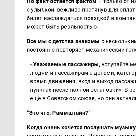
Но факт остаётся фактом
– только от н
с улыбкой, вежливо протянув для оплат
билет наслаждаться поездкой в компан
может быть реальностью.
Все мы с детства знакомы
с нескольки
постоянно повторяет механический гол
«Уважаемые пассажиры,
уступайте м
людям и пассажирам с детьми; катего
время движения, вход и выход пассаж
пунктах после полной остановки». В р
ещё в Советском союзе, но они актуа
“Это что, Раммштайн?”
Когда очень хочется послушать музыку
портативную колонку. Подпевать можно 