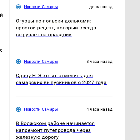
Новости Самары
день назад
й
Огурцы по‑польски дольками:
простой рецепт, который всегда
выручает на праздник
х
Новости Самары
3 часа назад
Сдачу ЕГЭ хотят отменить для
самарских выпускников с 2027 года
Новости Самары
4 часа назад
В Волжском районе начинается
капремонт путепровода через
железную дорогу