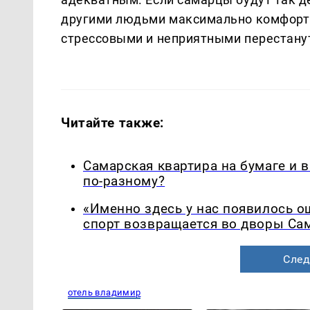
другими людьми максимально комфортн
стрессовыми и неприятными перестану
Читайте также:
Самарская квартира на бумаге и 
по-разному?
«Именно здесь у нас появилось 
спорт возвращается во дворы Са
След
отель владимир