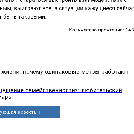
ым, выиграют все, а ситуации кажущиеся сейча
т быть таковыми.
Количество прочтений: 14
в жизни: почему одинаковые метры работают
ощущение семейственности»: любительский
мары
ующая новость ↓