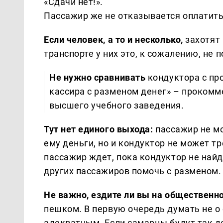
«Сдачи нет!».
Пассажир же не отказывается оплатить 
Если человек, а то и несколько,
захотят
транспорте у них это, к сожалению, не п
Не нужно сравнивать
кондуктора с пр
кассира с разменом денег» – прокомм
высшего учебного заведения.
Тут нет единого выхода:
пассажир не мо
ему деньги, но и кондуктор не может т
пассажир ждет, пока кондуктор не най
других пассажиров помочь с разменом.
Не важно, ездите ли вы на общественн
пешком. В первую очередь думать не о
адекватным. Если самарцы будут так д