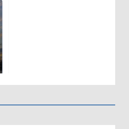
СМИ: В Химках на
полицейскую
В магазинах России
машину напали и
ажиотаж из-за этого
подожгли.
продукта: что купить?