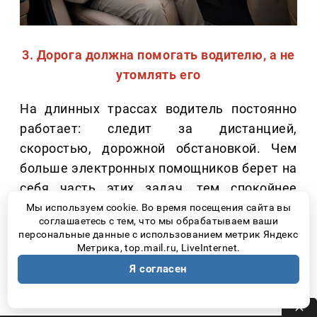
3. Дорога должна помогать водителю, а не
утомлять его
На длинных трассах водитель постоянно
работает: следит за дистанцией,
скоростью, дорожной обстановкой. Чем
больше электронных помощников берет на
себя часть этих задач, тем спокойнее
проходит поездка.
Мы используем cookie. Во время посещения сайта вы
соглашаетесь с тем, что мы обрабатываем ваши
персональные данные с использованием метрик Яндекс
Сегодня особенно полезными становятся:
Метрика, top.mail.ru, LiveInternet.
Я согласен
Адаптивный круиз-контроль;
Системы удержания автомобиля в