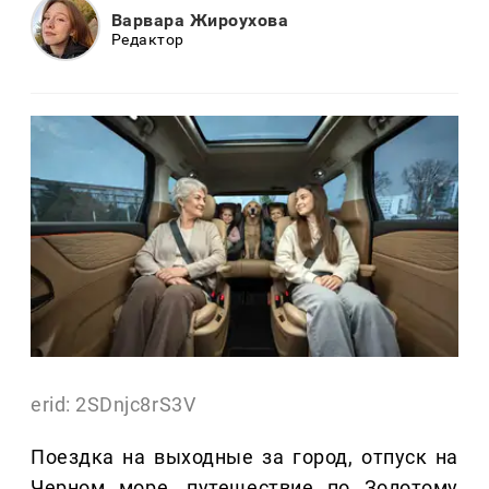
Варвара Жироухова
Редактор
erid: 2SDnjc8rS3V
Поездка на выходные за город, отпуск на
Черном море, путешествие по Золотому