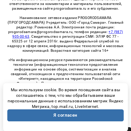
ответственности за комментарии и материалы пользователей,
размещенные на сайте progorodsamara.ru и его субдоменах.
Наименование: сетевое издание PROGORODSAMARA
(ПРОГОРОДСАМАРА) Учредитель: ООО «Город Самара». Главный
редактор: Романова А.А. Электронная почта редакции:
progorodsamara@progorodsamara.ru, телефон редакции:
+7 (987)
905-00-63
. Свидетельство о регистрации СМИ: ЭЛ № ФС 77 -
65325 от 12 апреля 2016г. выдано Федеральной службой по
надзору в сфере связи, информационных технологий и массовых
коммуникаций. Возрастная категория сайта 16+
«На информационном ресурсе применяются рекомендательные
технологии (информационные технологии предоставления
информации на основе сбора, систематизации и анализа
сведений, относящихся к предпочтениям пользователей сети
«Интернет», находящихся на территории Российской
Федерации)». Правила применения рекомендательных
технологий в виджетах рекламно-обменной сети
«СМИ2» (PDF)
Мы используем cookie. Во время посещения сайта вы
соглашаетесь с тем, что мы обрабатываем ваши
персональные данные с использованием метрик Яндекс
Метрика, top.mail.ru, LiveInternet.
© 2026 «ProGorodSamara» | Все права защищены
Я согласен
Возрастная категория сайта 16+
Политика конфиденциальности