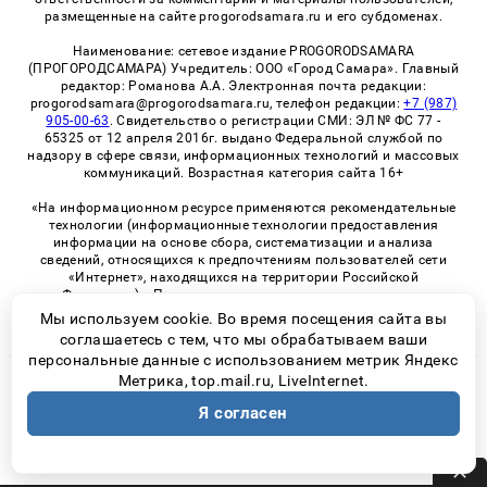
размещенные на сайте progorodsamara.ru и его субдоменах.
Наименование: сетевое издание PROGORODSAMARA
(ПРОГОРОДСАМАРА) Учредитель: ООО «Город Самара». Главный
редактор: Романова А.А. Электронная почта редакции:
progorodsamara@progorodsamara.ru, телефон редакции:
+7 (987)
905-00-63
. Свидетельство о регистрации СМИ: ЭЛ № ФС 77 -
65325 от 12 апреля 2016г. выдано Федеральной службой по
надзору в сфере связи, информационных технологий и массовых
коммуникаций. Возрастная категория сайта 16+
«На информационном ресурсе применяются рекомендательные
технологии (информационные технологии предоставления
информации на основе сбора, систематизации и анализа
сведений, относящихся к предпочтениям пользователей сети
«Интернет», находящихся на территории Российской
Федерации)». Правила применения рекомендательных
технологий в виджетах рекламно-обменной сети
«СМИ2» (PDF)
Мы используем cookie. Во время посещения сайта вы
соглашаетесь с тем, что мы обрабатываем ваши
персональные данные с использованием метрик Яндекс
Метрика, top.mail.ru, LiveInternet.
© 2026 «ProGorodSamara» | Все права защищены
Я согласен
Возрастная категория сайта 16+
Политика конфиденциальности