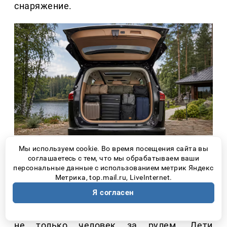
снаряжение.
Мы используем cookie. Во время посещения сайта вы
соглашаетесь с тем, что мы обрабатываем ваши
2. КОМФОРТ НУЖЕН НЕ
персональные данные с использованием метрик Яндекс
Метрика, top.mail.ru, LiveInternet.
ТОЛЬКО ВОДИТЕЛЮ
Я согласен
Если маршрут занимает 8–10 часов, устает
не только человек за рулем. Дети