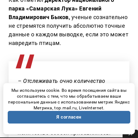
парка «Самарская Лука» Евгений
Владимирович Быков,
ученые сознательно
не стремятся получить абсолютно точные
данные о каждом выводке, если это может
навредить птицам.
– Отслеживать очно количество
птенцов достаточно сложно и даже
Мы используем cookie. Во время посещения сайта вы
соглашаетесь с тем, что мы обрабатываем ваши
опасно – потому что птицы могут
персональные данные с использованием метрик Яндекс
пострадать. Отслеживать точное
Метрика, top.mail.ru, LiveInternet.
количество у нас задачи не было, но
Я согласен
на протяжении всех четырех лет
количество особей прибавлялось.