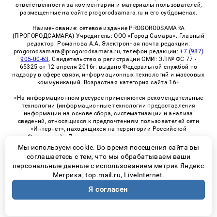
ответственности за комментарии и материалы пользователей,
размещенные на сайте progorodsamara.ru и его субдоменах.
Наименование: сетевое издание PROGORODSAMARA
(ПРОГОРОДСАМАРА) Учредитель: ООО «Город Самара». Главный
редактор: Романова А.А. Электронная почта редакции:
progorodsamara@progorodsamara.ru, телефон редакции:
+7 (987)
905-00-63
. Свидетельство о регистрации СМИ: ЭЛ № ФС 77 -
65325 от 12 апреля 2016г. выдано Федеральной службой по
надзору в сфере связи, информационных технологий и массовых
коммуникаций. Возрастная категория сайта 16+
«На информационном ресурсе применяются рекомендательные
технологии (информационные технологии предоставления
информации на основе сбора, систематизации и анализа
сведений, относящихся к предпочтениям пользователей сети
«Интернет», находящихся на территории Российской
Федерации)». Правила применения рекомендательных
технологий в виджетах рекламно-обменной сети
«СМИ2» (PDF)
Мы используем cookie. Во время посещения сайта вы
соглашаетесь с тем, что мы обрабатываем ваши
персональные данные с использованием метрик Яндекс
Метрика, top.mail.ru, LiveInternet.
© 2026 «ProGorodSamara» | Все права защищены
Я согласен
Возрастная категория сайта 16+
Политика конфиденциальности