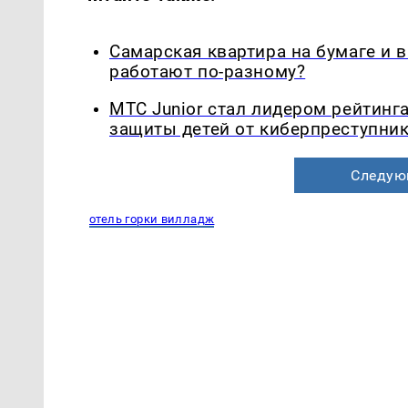
Самарская квартира на бумаге и 
работают по-разному?
МТС Junior стал лидером рейтинг
защиты детей от киберпреступни
Следую
отель горки вилладж