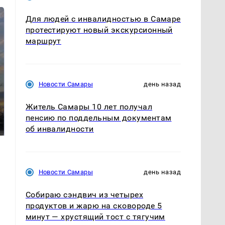
Для людей с инвалидностью в Самаре
протестируют новый экскурсионный
маршрут
Новости Самары
день назад
СМИ: В Химках на
Житель Самары 10 лет получал
полицейскую
В магазинах России
машину напали и
пенсию по поддельным документам
ажиотаж из-за этого
подожгли.
продукта: что купить?
об инвалидности
Новости Самары
день назад
Собираю сэндвич из четырех
продуктов и жарю на сковороде 5
минут — хрустящий тост с тягучим