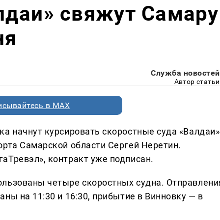
лдаи» свяжут Самару
ня
Служба новостей
Автор статьи
исывайтесь в MAX
ка начнут курсировать скоростные суда «Валдаи»
орта Самарской области Сергей Неретин.
аТревэл», контракт уже подписан.
ользованы четыре скоростных судна. Отправлени
ны на 11:30 и 16:30, прибытие в Винновку — в