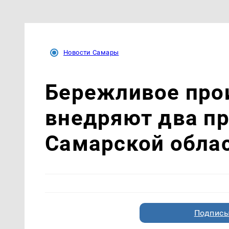
Новости Самары
Бережливое про
внедряют два п
Самарской обла
Подписы