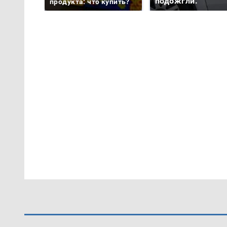
подожгли.
продукта: что купить?