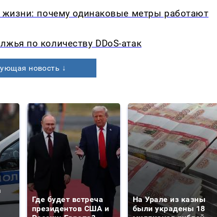
в жизни: почему одинаковые метры работают
лжья по количеству DDoS-атак
ующая новость ↓
а
Где будет встреча
На Урале из казны
президентов США и
были украдены 18