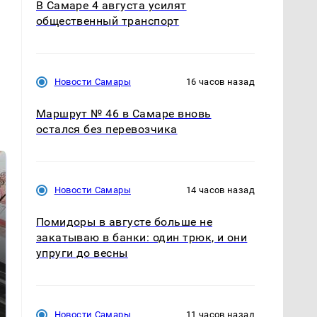
В Самаре 4 августа усилят
общественный транспорт
Новости Самары
16 часов назад
Маршрут № 46 в Самаре вновь
остался без перевозчика
Новости Самары
14 часов назад
Помидоры в августе больше не
закатываю в банки: один трюк, и они
упруги до весны
Такую зиму в России
Как выглядит место
никто не ждал: как
крушение вертолета на
Новости Самары
11 часов назад