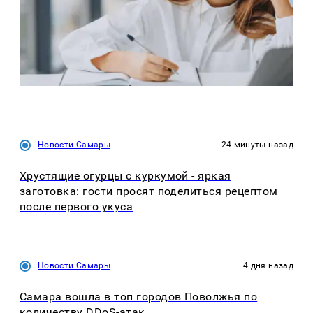
Новости Самары
24 минуты назад
Хрустящие огурцы с куркумой - яркая
заготовка: гости просят поделиться рецептом
после первого укуса
Новости Самары
4 дня назад
Самара вошла в топ городов Поволжья по
количеству DDoS-атак