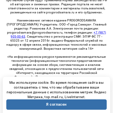
противном случае будут применены нормы законодательства РФ
об авторских и смежных правах. Редакция портала не несет
ответственности за комментарии и материалы пользователей,
размещенные на сайте progorodsamara.ru и его субдоменах.
Наименование: сетевое издание PROGORODSAMARA
(ПРОГОРОДСАМАРА) Учредитель: ООО «Город Самара». Главный
редактор: Романова А.А. Электронная почта редакции:
progorodsamara@progorodsamara.ru, телефон редакции:
+7 (987)
905-00-63
. Свидетельство о регистрации СМИ: ЭЛ № ФС 77 -
65325 от 12 апреля 2016г. выдано Федеральной службой по
надзору в сфере связи, информационных технологий и массовых
коммуникаций. Возрастная категория сайта 16+
«На информационном ресурсе применяются рекомендательные
технологии (информационные технологии предоставления
информации на основе сбора, систематизации и анализа
сведений, относящихся к предпочтениям пользователей сети
«Интернет», находящихся на территории Российской
Федерации)». Правила применения рекомендательных
технологий в виджетах рекламно-обменной сети
«СМИ2» (PDF)
Мы используем cookie. Во время посещения сайта вы
соглашаетесь с тем, что мы обрабатываем ваши
персональные данные с использованием метрик Яндекс
Метрика, top.mail.ru, LiveInternet.
© 2026 «ProGorodSamara» | Все права защищены
Я согласен
Возрастная категория сайта 16+
Политика конфиденциальности