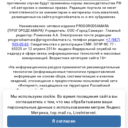
противном случае будут применены нормы законодательства РФ
об авторских и смежных правах. Редакция портала не несет
ответственности за комментарии и материалы пользователей,
размещенные на сайте progorodsamara.ru и его субдоменах.
Наименование: сетевое издание PROGORODSAMARA
(ПРОГОРОДСАМАРА) Учредитель: ООО «Город Самара». Главный
редактор: Романова А.А. Электронная почта редакции:
progorodsamara@progorodsamara.ru, телефон редакции:
+7 (987)
905-00-63
. Свидетельство о регистрации СМИ: ЭЛ № ФС 77 -
65325 от 12 апреля 2016г. выдано Федеральной службой по
надзору в сфере связи, информационных технологий и массовых
коммуникаций. Возрастная категория сайта 16+
«На информационном ресурсе применяются рекомендательные
технологии (информационные технологии предоставления
информации на основе сбора, систематизации и анализа
сведений, относящихся к предпочтениям пользователей сети
«Интернет», находящихся на территории Российской
Федерации)». Правила применения рекомендательных
технологий в виджетах рекламно-обменной сети
«СМИ2» (PDF)
Мы используем cookie. Во время посещения сайта вы
соглашаетесь с тем, что мы обрабатываем ваши
персональные данные с использованием метрик Яндекс
Метрика, top.mail.ru, LiveInternet.
© 2026 «ProGorodSamara» | Все права защищены
Я согласен
Возрастная категория сайта 16+
Политика конфиденциальности