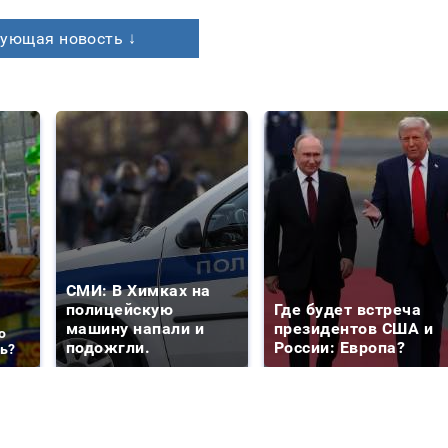
ующая новость ↓
СМИ: В Химках на
полицейскую
Где будет встреча
машину напали и
президентов США и
о
подожгли.
России: Европа?
ть?