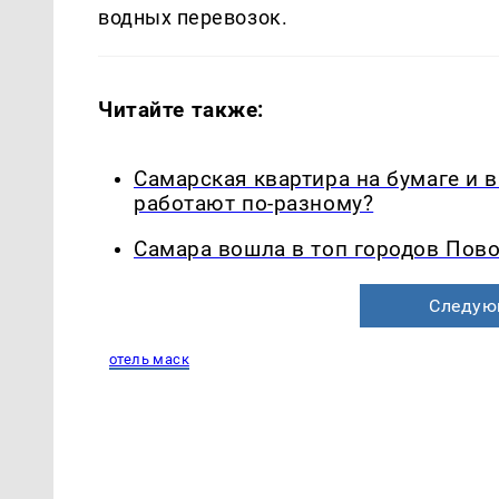
водных перевозок.
Читайте также:
Самарская квартира на бумаге и 
работают по-разному?
Самара вошла в топ городов Пово
Следую
отель маск