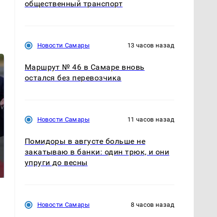
общественный транспорт
Новости Самары
13 часов назад
Маршрут № 46 в Самаре вновь
остался без перевозчика
Новости Самары
11 часов назад
Помидоры в августе больше не
На Урале из казны
закатываю в банки: один трюк, и они
Как выглядит место
были украдены 18
крушение вертолета на
упруги до весны
миллионов рублей
Кавказе: смотреть
Новости Самары
8 часов назад