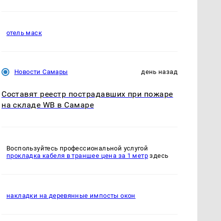
отель маск
Новости Самары
день назад
Составят реестр пострадавших при пожаре
на складе WB в Самаре
Воспользуйтесь профессиональной услугой
прокладка кабеля в траншее цена за 1 метр
здесь
накладки на деревянные импосты окон