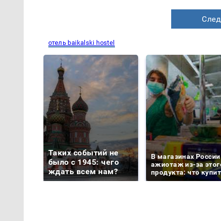
След
отель baikalski hostel
Таких событий не
В магазинах России
было с 1945: чего
ажиотаж из-за этог
ждать всем нам?
продукта: что купи