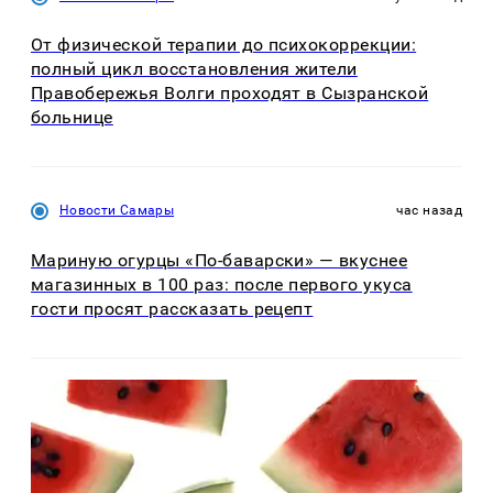
От физической терапии до психокоррекции:
полный цикл восстановления жители
Правобережья Волги проходят в Сызранской
больнице
Новости Самары
час назад
Мариную огурцы «По-баварски» — вкуснее
магазинных в 100 раз: после первого укуса
гости просят рассказать рецепт