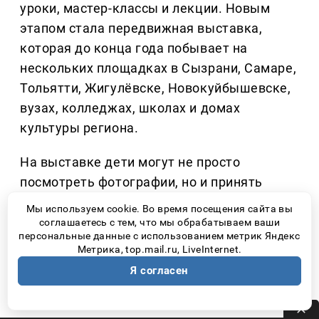
уроки, мастер-классы и лекции. Новым
этапом стала передвижная выставка,
которая до конца года побывает на
нескольких площадках в Сызрани, Самаре,
Тольятти, Жигулёвске, Новокуйбышевске,
вузах, колледжах, школах и домах
культуры региона.
На выставке дети могут не просто
посмотреть фотографии, но и принять
участие в тематическом квесте, узнать,
Мы используем cookie. Во время посещения сайта вы
почему орлана называют «крылатым
соглашаетесь с тем, что мы обрабатываем ваши
персональные данные с использованием метрик Яндекс
санитаром», сколько лет молодые птицы
Метрика, top.mail.ru, LiveInternet.
могут оставаться рядом с родителями и
Я согласен
почему именно человек представляет для
этого вида наибольшую опасность.