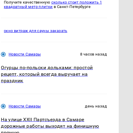
Получите качественную
сколько стоит положить 1
квадратный метр плитки
в Санкт-Петербурге
окно витраж для сауны заказать
Новости Самары
8 часов назад
Огурцы по‑польски дольками: простой
рецепт, который всегда выручает на
праздник
Новости Самары
день назад
На улице XXII Партсъезда в Самаре
дорожные работы выходят на финишную
прямую