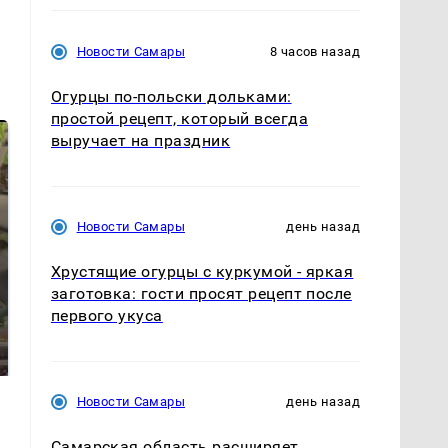
Новости Самары
8 часов назад
Огурцы по‑польски дольками:
простой рецепт, который всегда
выручает на праздник
Новости Самары
день назад
Хрустящие огурцы с куркумой - яркая
заготовка: гости просят рецепт после
первого укуса
В ОАЭ произошло
В магазинах России
жестокое убийство
ажиотаж из-за этого
криптомиллионера
продукта: что купить?
Новости Самары
день назад
Самарская область расширяет