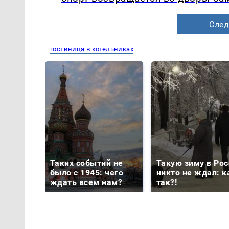
След
гостиница в котельниках
Таких событий не
Такую зиму в Рос
было с 1945: чего
никто не ждал: к
ждать всем нам?
так?!