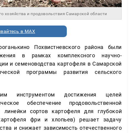
го хозяйства и продовольствия Самарской области
вайтесь в MAX
оганькино Похвистневского района были
ижения в рамках комплексного научно-
кции и семеноводства картофеля в Самарской
нической программы развития сельского
ким инструментом достижения целей
ическое обеспечение продовольственной
й линейки сортов картофеля для глубокой
 картофеля фри и хлопьев) решает задачу
тва и снижает зависимость отечественного