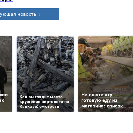
ующая новость ↓
сии
Не ешьте эту
Как выглядит место
ак
готовую еду из
крушение вертолета на
магазина: список
Кавказе: смотреть