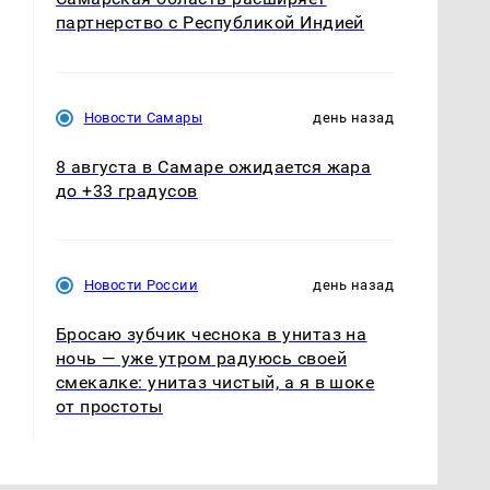
партнерство с Республикой Индией
Новости Самары
день назад
8 августа в Самаре ожидается жара
до +33 градусов
Новости России
день назад
Бросаю зубчик чеснока в унитаз на
ночь — уже утром радуюсь своей
смекалке: унитаз чистый, а я в шоке
от простоты