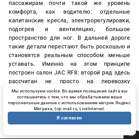
пассажирам почти такой же уровень
комфорта, как водителю: отдельные
капитанские кресла, электрорегулировки,
подогрев и вентиляцию, большое
пространство для ног. В дальней дороге
такие детали перестают быть роскошью и
становятся реальным способом меньше
уставать. Именно на этом принципе
построен салон JAC RF8: второй ряд здесь
рассчитан не просто на перевозку
пассажиров, а на комфортные часы в пути.
Мы используем cookie. Во время посещения сайта вы
соглашаетесь с тем, что мы обрабатываем ваши
персональные данные с использованием метрик Яндекс
В JAC RF8 второй ряд оснащен отдельными
Метрика, top.mail.ru, LiveInternet.
капитанскими креслами с
Я согласен
электрорегулировками, подогревом и
вентиляцией, поэтому даже многочасовая