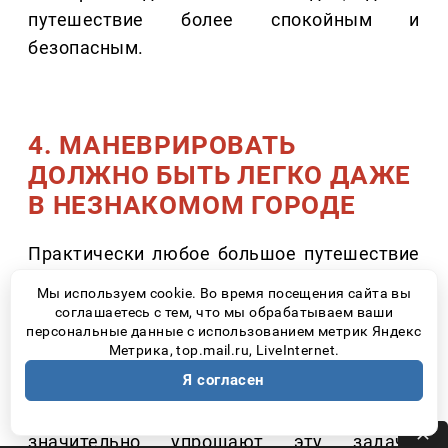
путешествие более спокойным и
безопасным.
4. МАНЕВРИРОВАТЬ
ДОЛЖНО БЫТЬ ЛЕГКО ДАЖЕ
В НЕЗНАКОМОМ ГОРОДЕ
Практически любое большое путешествие
заканчивается поиском парковки. Узкие
Мы используем cookie. Во время посещения сайта вы
улицы, гостиничные дворы, туристические
соглашаетесь с тем, что мы обрабатываем ваши
персональные данные с использованием метрик Яндекс
центры – именно здесь многие начинают
Метрика, top.mail.ru, LiveInternet.
переживать из-за размеров автомобиля.
Я согласен
Современные системы кругового обзора
значительно упрощают эту задачу.