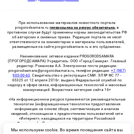
При использовании материалов новостного портала
progorodsamara.ru
гиперссылка на ресурс обязательна,
в
противном случае будут применены нормы законодательства РФ
об авторских и смежных правах. Редакция портала не несет
ответственности за комментарии и материалы пользователей,
размещенные на сайте progorodsamara.ru и его субдоменах.
Наименование: сетевое издание PROGORODSAMARA
(ПРОГОРОДСАМАРА) Учредитель: ООО «Город Самара». Главный
редактор: Романова А.А. Электронная почта редакции:
progorodsamara@progorodsamara.ru, телефон редакции:
+7 (987)
905-00-63
. Свидетельство о регистрации СМИ: ЭЛ № ФС 77 -
65325 от 12 апреля 2016г. выдано Федеральной службой по
надзору в сфере связи, информационных технологий и массовых
коммуникаций. Возрастная категория сайта 16+
«На информационном ресурсе применяются рекомендательные
технологии (информационные технологии предоставления
информации на основе сбора, систематизации и анализа
сведений, относящихся к предпочтениям пользователей сети
«Интернет», находящихся на территории Российской
Федерации)». Правила применения рекомендательных
технологий в виджетах рекламно-обменной сети
«СМИ2» (PDF)
Мы используем cookie. Во время посещения сайта вы