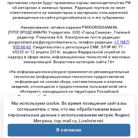
противном случае будут применены нормы законодательства РФ
об авторских и смежных правах. Редакция портала не несет
ответственности за комментарии и материалы пользователей,
размещенные на сайте progorodsamara.ru и его субдоменах.
Наименование: сетевое издание PROGORODSAMARA
(ПРОГОРОДСАМАРА) Учредитель: ООО «Город Самара». Главный
редактор: Романова А.А. Электронная почта редакции:
progorodsamara@progorodsamara.ru, телефон редакции:
+7 (987)
905-00-63
. Свидетельство о регистрации СМИ: ЭЛ № ФС 77 -
65325 от 12 апреля 2016г. выдано Федеральной службой по
надзору в сфере связи, информационных технологий и массовых
коммуникаций. Возрастная категория сайта 16+
«На информационном ресурсе применяются рекомендательные
технологии (информационные технологии предоставления
информации на основе сбора, систематизации и анализа
сведений, относящихся к предпочтениям пользователей сети
«Интернет», находящихся на территории Российской
Федерации)». Правила применения рекомендательных
технологий в виджетах рекламно-обменной сети
«СМИ2» (PDF)
Мы используем cookie. Во время посещения сайта вы
соглашаетесь с тем, что мы обрабатываем ваши
персональные данные с использованием метрик Яндекс
Метрика, top.mail.ru, LiveInternet.
© 2026 «ProGorodSamara» | Все права защищены
Я согласен
Возрастная категория сайта 16+
Политика конфиденциальности