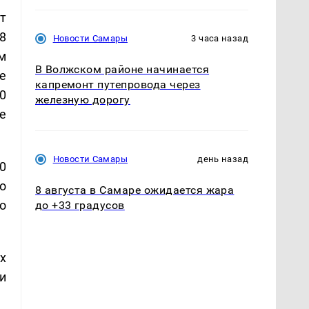
т
8
Новости Самары
3 часа назад
м
В Волжском районе начинается
е
капремонт путепровода через
0
железную дорогу
е
Новости Самары
день назад
0
о
8 августа в Самаре ожидается жара
о
до +33 градусов
х
и