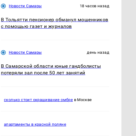
Новости Самары
18 часов назад
В Тольятти пенсионер обманул мошенников
с помощью газет и журналов
Новости Самары
день назад
В Самарской области юные гандболисты
потеряли зал после 50 лет занятий
сколько стоит окрашивание омбре
в Москве
апартаменты в красной поляне