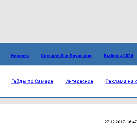
Новости
Спецкор Яна Лаушкина
Выборы 2026
Гайды по Самаре
Интересное
Реклама на 
27.12.2017, 16:47