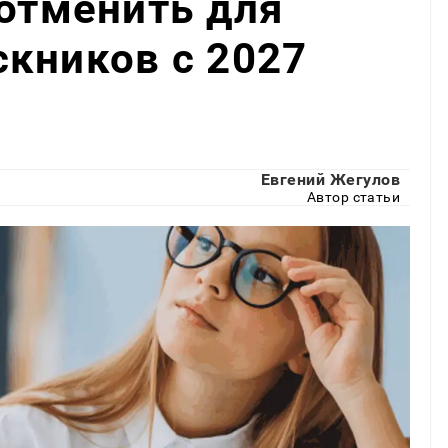
 отменить для
кников с 2027
Евгений Жегулов
Автор статьи