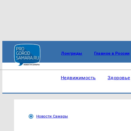
Лонгриды
Главное в России
Недвижимость
Здоровье
Новости Самары