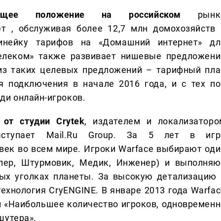
рующее положение на российском
рынк
ет , обслуживая более 12,7 млн домохозяйств 
инейку тарифов на «Домашний интернет» дл
телеком» также развивает нишевые предложени
 из таких целевых предложений – тарифный пла
я подключения в начале 2016 года, и с тех по
ди онлайн-игроков.
 от студии Crytek
, издателем и локализаторо
ыступает Mail.Ru Group. За 5 лет в игр
век во всем мире. Игроки Warface выбирают оди
йпер, Штурмовик, Медик, Инженер) и выполняю
ых уголках планеты. За высокую детализацию 
ехнология CryENGINE. В январе 2013 года Warfac
и «Наибольшее количество игроков, одновременн
шутера».