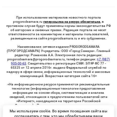
При использовании материалов новостного портала
progorodsamara.ru
гиперссылка на ресурс обязательна,
в
противном случае будут применены нормы законодательства РФ
об авторских и смежных правах. Редакция портала не несет
ответственности за комментарии и материалы пользователей,
размещенные на сайте progorodsamara.ru и его субдоменах.
Наименование: сетевое издание PROGORODSAMARA
(ПРОГОРОДСАМАРА) Учредитель: ООО «Город Самара». Главный
редактор: Романова А.А. Электронная почта редакции:
progorodsamara@progorodsamara.ru, телефон редакции:
+7 (987)
905-00-63
. Свидетельство о регистрации СМИ: ЭЛ № ФС 77 -
65325 от 12 апреля 2016г. выдано Федеральной службой по
надзору в сфере связи, информационных технологий и массовых
коммуникаций. Возрастная категория сайта 16+
«На информационном ресурсе применяются рекомендательные
технологии (информационные технологии предоставления
информации на основе сбора, систематизации и анализа
сведений, относящихся к предпочтениям пользователей сети
«Интернет», находящихся на территории Российской
Федерации)». Правила применения рекомендательных
технологий в виджетах рекламно-обменной сети
«СМИ2» (PDF)
Мы используем cookie. Во время посещения сайта вы
соглашаетесь с тем, что мы обрабатываем ваши