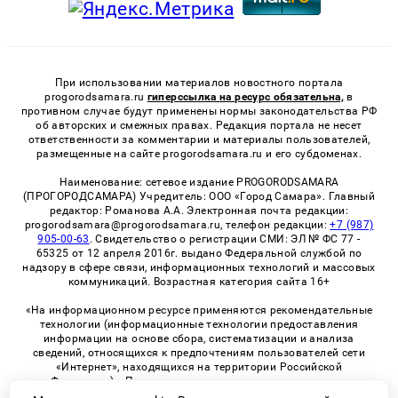
При использовании материалов новостного портала
progorodsamara.ru
гиперссылка на ресурс обязательна,
в
противном случае будут применены нормы законодательства РФ
об авторских и смежных правах. Редакция портала не несет
ответственности за комментарии и материалы пользователей,
размещенные на сайте progorodsamara.ru и его субдоменах.
Наименование: сетевое издание PROGORODSAMARA
(ПРОГОРОДСАМАРА) Учредитель: ООО «Город Самара». Главный
редактор: Романова А.А. Электронная почта редакции:
progorodsamara@progorodsamara.ru, телефон редакции:
+7 (987)
905-00-63
. Свидетельство о регистрации СМИ: ЭЛ № ФС 77 -
65325 от 12 апреля 2016г. выдано Федеральной службой по
надзору в сфере связи, информационных технологий и массовых
коммуникаций. Возрастная категория сайта 16+
«На информационном ресурсе применяются рекомендательные
технологии (информационные технологии предоставления
информации на основе сбора, систематизации и анализа
сведений, относящихся к предпочтениям пользователей сети
«Интернет», находящихся на территории Российской
Федерации)». Правила применения рекомендательных
технологий в виджетах рекламно-обменной сети
«СМИ2» (PDF)