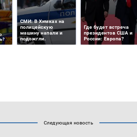
СМИ: В Химках на
полицейскую
Где будет встреча
машину напали и
президентов США и
о
подожгли.
России: Европа?
ть?
Следующая новость