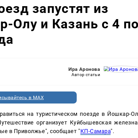
оезд запустят из
-Олу и Казань с 4 п
да
Ира Аронова
Автор статьи
исывайтесь в MAX
равиться на туристическом поезде в Йошкар-Ол
 Путешествие организует Куйбышевская железна
ые в Приволжье", сообщает "
КП-Самара
".