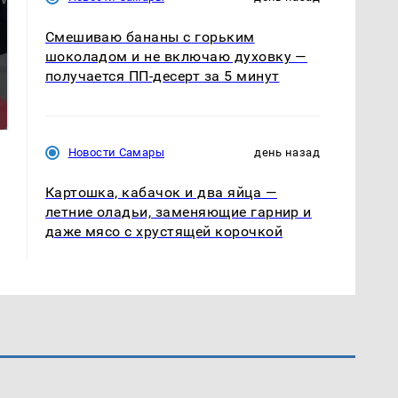
Смешиваю бананы с горьким
шоколадом и не включаю духовку —
получается ПП-десерт за 5 минут
На Урале из казны
Такую зиму в России
были украдены 18
никто не ждал: как
миллионов рублей
так?!
Новости Самары
день назад
Картошка, кабачок и два яйца —
летние оладьи, заменяющие гарнир и
даже мясо с хрустящей корочкой