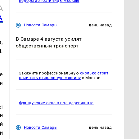
недорогие гостиницы москвы
А
А
Новости Самары
день назад
В Самаре 4 августа усилят
,
общественный транспорт
.
Закажите профессиональную
сколько стоит
е
починить стиральную машину
в Москве
я
французские окна в пол деревянные
ы
и
й
Новости Самары
день назад
и