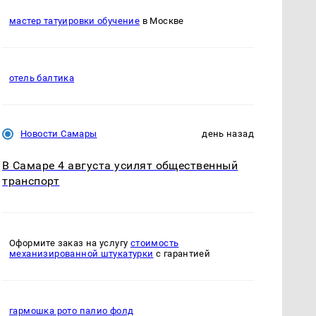
мастер татуировки обучение
в Москве
отель балтика
Новости Самары
день назад
В Самаре 4 августа усилят общественный
транспорт
Оформите заказ на услугу
стоимость
механизированной штукатурки
с гарантией
гармошка рото палио фолд