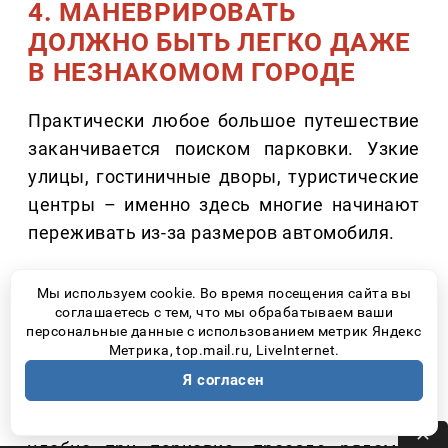
4. МАНЕВРИРОВАТЬ
ДОЛЖНО БЫТЬ ЛЕГКО ДАЖЕ
В НЕЗНАКОМОМ ГОРОДЕ
Практически любое большое путешествие
заканчивается поиском парковки. Узкие
улицы, гостиничные дворы, туристические
центры – именно здесь многие начинают
переживать из-за размеров автомобиля.
Современные системы кругового обзора
Мы используем cookie. Во время посещения сайта вы
значительно упрощают эту задачу.
соглашаетесь с тем, что мы обрабатываем ваши
персональные данные с использованием метрик Яндекс
Например, камеры с обзором 540 градусов
Метрика, top.mail.ru, LiveInternet.
позволяют видеть не только пространство
Я согласен
вокруг автомобиля, но и область
непосредственно под ним. Это особенно