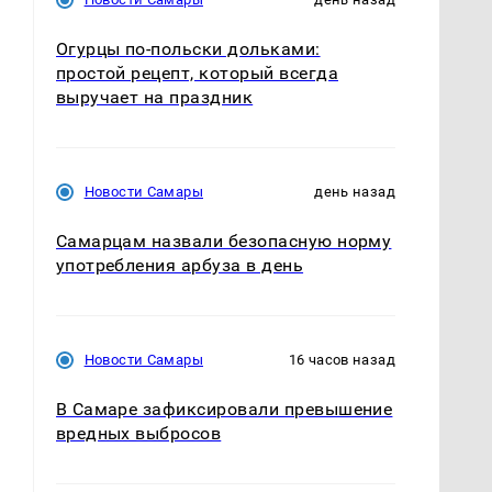
Огурцы по‑польски дольками:
простой рецепт, который всегда
выручает на праздник
Новости Самары
день назад
Самарцам назвали безопасную норму
употребления арбуза в день
Новости Самары
16 часов назад
В Самаре зафиксировали превышение
вредных выбросов