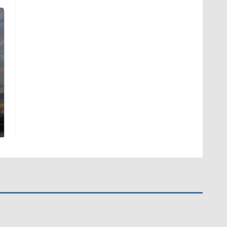
СМИ: В Химках на
полицейскую
В магазинах России
машину напали и
ажиотаж из-за этого
подожгли.
продукта: что купить?