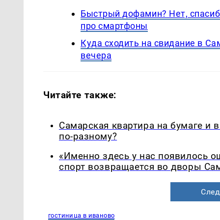
Быстрый дофамин? Нет, спасиб
про смартфоны
Куда сходить на свидание в С
вечера
Читайте также:
Самарская квартира на бумаге и 
по-разному?
«Именно здесь у нас появилось 
спорт возвращается во дворы Са
След
гостиница в иваново