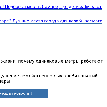
о! Подборка мест в Самаре, где дети забывают
амаре? Лучшие места города для незабываемого
в жизни: почему одинаковые метры работают
ощущение семейственности»: любительский
мары
ующая новость ↓