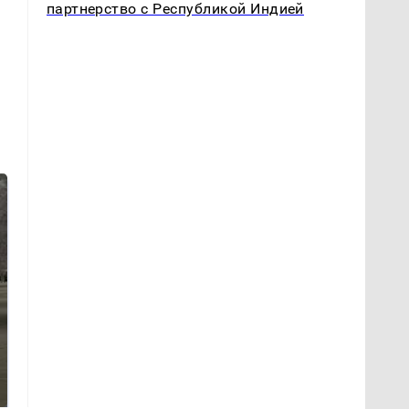
партнерство с Республикой Индией
На Урале из казны
Как выглядит место
были украдены 18
крушение вертолета на
миллионов рублей
Кавказе: смотреть