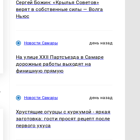
Сергей Божин: «Крылья Советов»
верят в собственные силы — Волга
Ньюс
Новости Самары
день назад
На улице XXII Партсъезда в Самаре
дорожные работы выходят на
финишную прямую
.
Новости Самары
день назад
Хрустящие огурцы с куркумой - яркая
заготовка: гости просят рецепт после
первого укуса