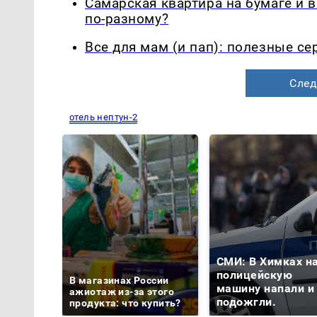
Самарская квартира на бумаге и 
по-разному?
Все для мам (и пап): полезные с
След
отель нептун-2
СМИ: В Химках н
полицейскую
В магазинах России
машину напали и
ажиотаж из-за этого
подожгли.
продукта: что купить?