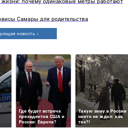
в жизни: почему одинаковые метры работают
ервисы Самары для родительства
ующая новость ↓
а
Где будет встреча
Такую зиму в России
президентов США и
никто не ждал: как
России: Европа?
так?!