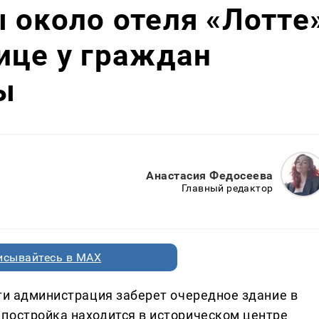
 около отеля «Лотте
ице у граждан
ы
Анастасия Федосеева
Главный редактор
исывайтесь в MAX
ти администрация заберет очередное здание в
постройка находится в историческом центре