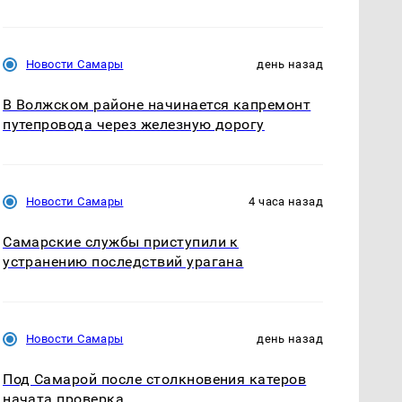
Новости Самары
день назад
В Волжском районе начинается капремонт
путепровода через железную дорогу
Новости Самары
4 часа назад
Самарские службы приступили к
устранению последствий урагана
Новости Самары
день назад
Под Самарой после столкновения катеров
начата проверка