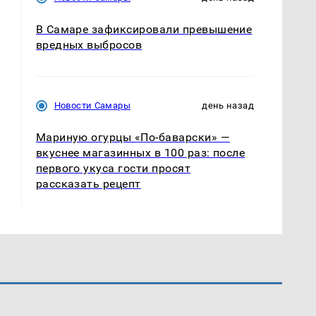
В Самаре зафиксировали превышение
вредных выбросов
Новости Самары
день назад
Мариную огурцы «По-баварски» —
вкуснее магазинных в 100 раз: после
первого укуса гости просят
рассказать рецепт