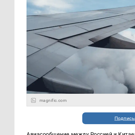
magnific.com
Подписы
Авиасообщение между Россией и Китае