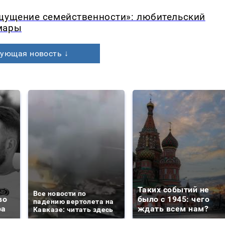
ощущение семейственности»: любительский
мары
ующая новость ↓
Таких событий не
Все новости по
во
было с 1945: чего
падению вертолета на
ра
ждать всем нам?
Кавказе: читать здесь