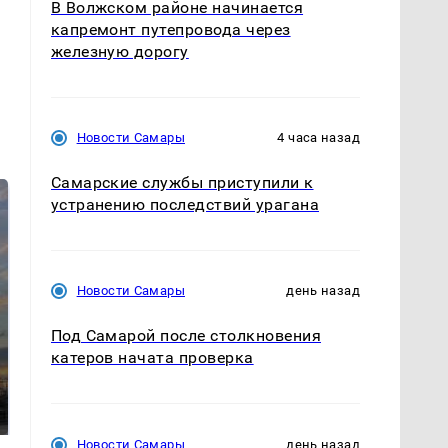
В Волжском районе начинается
капремонт путепровода через
железную дорогу
Новости Самары
4 часа назад
Самарские службы приступили к
устранению последствий урагана
Новости Самары
день назад
Под Самарой после столкновения
катеров начата проверка
СМИ: В Химках на
полицейскую
В магазинах России
машину напали и
ажиотаж из-за этого
подожгли.
продукта: что купить?
Новости Самары
день назад