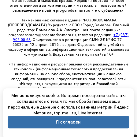
об авторских и смежных правах. Редакция портала не несет
ответственности за комментарии и материалы пользователей,
размещенные на сайте progorodsamara.ru и его субдоменах.
Наименование: сетевое издание PROGORODSAMARA
(ПРОГОРОДСАМАРА) Учредитель: ООО «Город Самара». Главный
редактор: Романова А.А. Электронная почта редакции:
progorodsamara@progorodsamara.ru, телефон редакции:
+7 (987)
905-00-63
. Свидетельство о регистрации СМИ: ЭЛ № ФС 77 -
65325 от 12 апреля 2016г. выдано Федеральной службой по
надзору в сфере связи, информационных технологий и массовых
коммуникаций. Возрастная категория сайта 16+
«На информационном ресурсе применяются рекомендательные
технологии (информационные технологии предоставления
информации на основе сбора, систематизации и анализа
сведений, относящихся к предпочтениям пользователей сети
«Интернет», находящихся на территории Российской
Федерации)». Правила применения рекомендательных
технологий в виджетах рекламно-обменной сети
«СМИ2» (PDF)
Мы используем cookie. Во время посещения сайта вы
соглашаетесь с тем, что мы обрабатываем ваши
персональные данные с использованием метрик Яндекс
Метрика, top.mail.ru, LiveInternet.
© 2026 «ProGorodSamara» | Все права защищены
Я согласен
Возрастная категория сайта 16+
Политика конфиденциальности