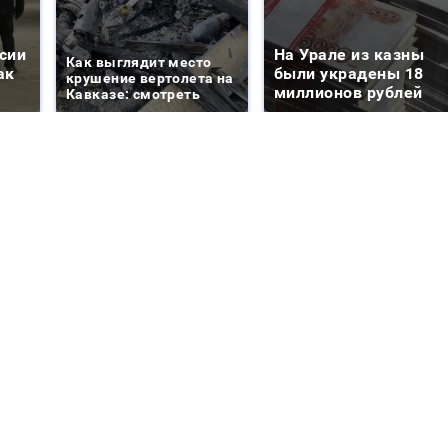
сии
На Урале из казны
Как выглядит место
ак
были украдены 18
крушение вертолета на
миллионов рублей
Кавказе: смотреть