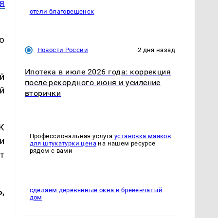
я
отели благовещенск
ю
Новости России
2 дня назад
Ипотека в июле 2026 года: коррекция
й
после рекордного июня и усиление
й
вторички
К
Профессиональная услуга
установка маяков
и
для штукатурки цена
на нашем ресурсе
рядом с вами
т
ь,
сделаем деревянные окна в бревенчатый
дом