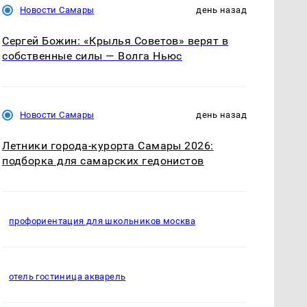
Новости Самары
день назад
Сергей Божин: «Крылья Советов» верят в
собственные силы — Волга Ньюс
Новости Самары
день назад
Летники города-курорта Самары 2026:
подборка для самарских гедонистов
профориентация для школьников москва
отель гостиница акварель