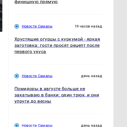
финишную прямую
Не ешьте эту
В ОАЭ произошло
готовую еду из
жестокое убийство
магазина: список
криптомиллионера
Новости Самары
19 часов назад
Хрустящие огурцы с куркумой - яркая
заготовка: гости просят рецепт после
первого укуса
Новости Самары
день назад
Помидоры в августе больше не
закатываю в банки: один трюк, и они
упруги до весны
Новости Самары
день назад