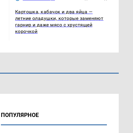
Картошка, кабачок и два яйца —
летние оладушки, которые заменяют
гарнир и даже мясо с хрустящей
корочкой
ПОПУЛЯРНОЕ