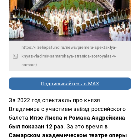
https://ilzeliepafund.ru/news/premera-spektaklya-
knyaz-vladimir-samarskaya-stranica-sostoyalas-v-
samare/
Подписывайтесь в MAX
За 2022 год спектакль про князя
Владимира с участием звёзд российского
балета
Илзе Лиепа и Романа Андрейкина
был показан 12 раз
. За это время
в
Самарском академическом театре оперы