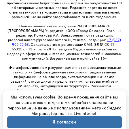
противном случае будут применены нормы законодательства РФ
об авторских и смежных правах. Редакция портала не несет
ответственности за комментарии и материалы пользователей,
размещенные на сайте progorodsamara.ru и его субдоменах.
Наименование: сетевое издание PROGORODSAMARA
(ПРОГОРОДСАМАРА) Учредитель: ООО «Город Самара». Главный
редактор: Романова А.А. Электронная почта редакции:
progorodsamara@progorodsamara.ru, телефон редакции:
+7 (987)
905-00-63
. Свидетельство о регистрации СМИ: ЭЛ № ФС 77 -
65325 от 12 апреля 2016г. выдано Федеральной службой по
надзору в сфере связи, информационных технологий и массовых
коммуникаций. Возрастная категория сайта 16+
«На информационном ресурсе применяются рекомендательные
технологии (информационные технологии предоставления
информации на основе сбора, систематизации и анализа
сведений, относящихся к предпочтениям пользователей сети
«Интернет», находящихся на территории Российской
Федерации)». Правила применения рекомендательных
технологий в виджетах рекламно-обменной сети
«СМИ2» (PDF)
Мы используем cookie. Во время посещения сайта вы
соглашаетесь с тем, что мы обрабатываем ваши
персональные данные с использованием метрик Яндекс
Метрика, top.mail.ru, LiveInternet.
© 2026 «ProGorodSamara» | Все права защищены
Я согласен
Возрастная категория сайта 16+
Политика конфиденциальности