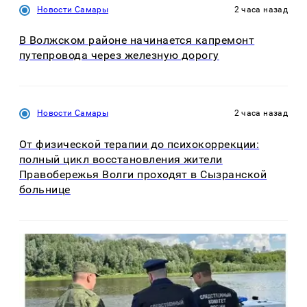
Новости Самары
2 часа назад
В Волжском районе начинается капремонт
путепровода через железную дорогу
Новости Самары
2 часа назад
От физической терапии до психокоррекции:
полный цикл восстановления жители
Правобережья Волги проходят в Сызранской
больнице