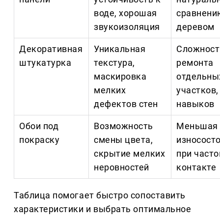
воде, хорошая
сравнени
звукоизоляция
деревом
Декоративная
Уникальная
Сложност
штукатурка
текстура,
ремонта
маскировка
отдельны
мелких
участков,
дефектов стен
навыков
Обои под
Возможность
Меньшая
покраску
смены цвета,
износост
скрытие мелких
при част
неровностей
контакте
Таблица помогает быстро сопоставить
характеристики и выбрать оптимальное