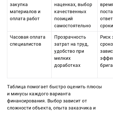
закупка
наценках, выбор
время
материалов и
качественных
пост
оплата работ
позиций
ответ
самостоятельно
сроки
Часовая оплата
Прозрачность
Риск 
специалистов
затрат на труд,
сроко
удобство при
завис
мелких
эффе
доработках
бриг
Таблица помогает быстро оценить плюсы
и минусы каждого варианта
финансирования. Выбор зависит от
сложности объекта, опыта заказчика и