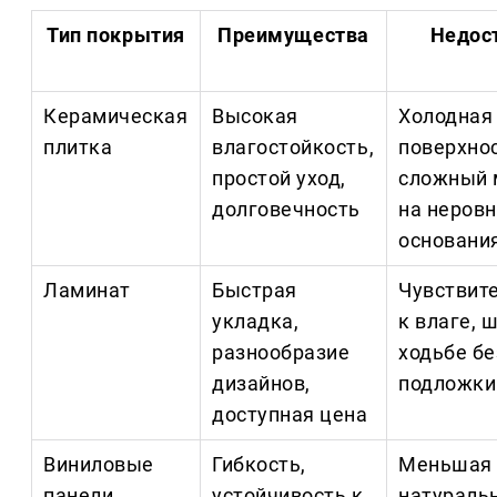
Тип покрытия
Преимущества
Недос
Керамическая
Высокая
Холодная
плитка
влагостойкость,
поверхнос
простой уход,
сложный 
долговечность
на неров
основани
Ламинат
Быстрая
Чувствит
укладка,
к влаге, 
разнообразие
ходьбе бе
дизайнов,
подложки
доступная цена
Виниловые
Гибкость,
Меньшая
панели
устойчивость к
натураль