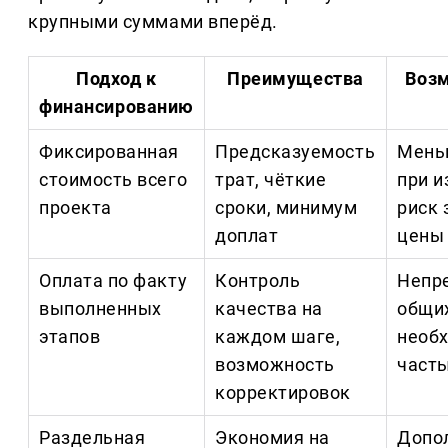
крупными суммами вперёд.
Подход к
Преимущества
Воз
финансированию
Фиксированная
Предсказуемость
Мень
стоимость всего
трат, чёткие
при и
проекта
сроки, минимум
риск
доплат
цены
Оплата по факту
Контроль
Непр
выполненных
качества на
общих
этапов
каждом шаге,
необ
возможность
част
корректировок
Раздельная
Экономия на
Допо