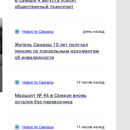
В Самаре 4 августа усилят
общественный транспорт
Новости Самары
день назад
Житель Самары 10 лет получал
пенсию по поддельным документам
об инвалидности
Таких событий не
Все новости по
было с 1945: чего
падению вертолета на
Новости Самары
13 часов назад
ждать всем нам?
Кавказе: читать здесь
Маршрут № 46 в Самаре вновь
остался без перевозчика
Новости Самары
11 часов назад