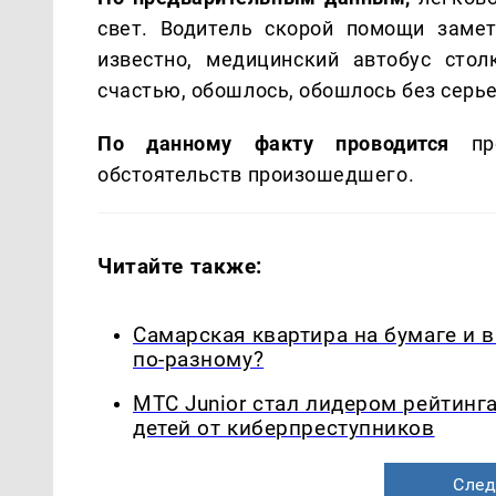
свет. Водитель скорой помощи заме
известно, медицинский автобус сто
счастью, обошлось, обошлось без серье
По данному факту проводится
про
обстоятельств произошедшего.
Читайте также:
Самарская квартира на бумаге и 
по-разному?
МТС Junior стал лидером рейтинг
детей от киберпреступников
След