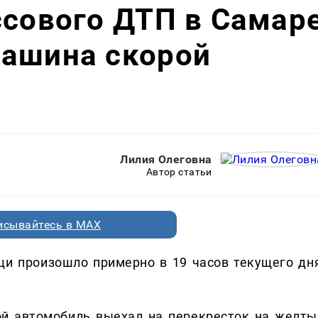
ссового ДТП в Самар
машина скорой
Лилия Олеговна
Автор статьи
исывайтесь в MAX
и произошло примерно в 19 часов текущего дня
й автомобиль выехал на перекресток на желты