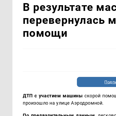
В результате ма
перевернулась 
помощи
Подп
ДТП с участием машины
скорой помощ
произошло на улице Аэродромной.
По предварительным данным,
легково