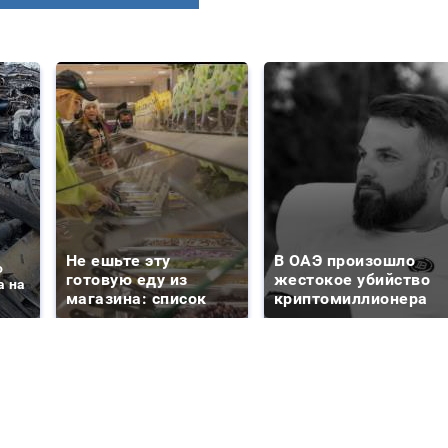
Не ешьте эту
В ОАЭ произошло
о
готовую еду из
жестокое убийство
а на
магазина: список
криптомиллионера