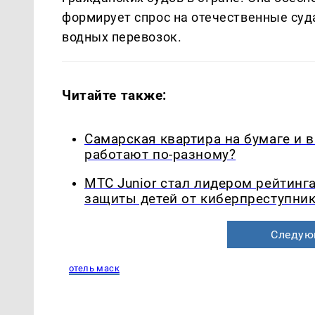
формирует спрос на отечественные суд
водных перевозок.
Читайте также:
Самарская квартира на бумаге и 
работают по-разному?
МТС Junior стал лидером рейтинг
защиты детей от киберпреступни
Следую
отель маск