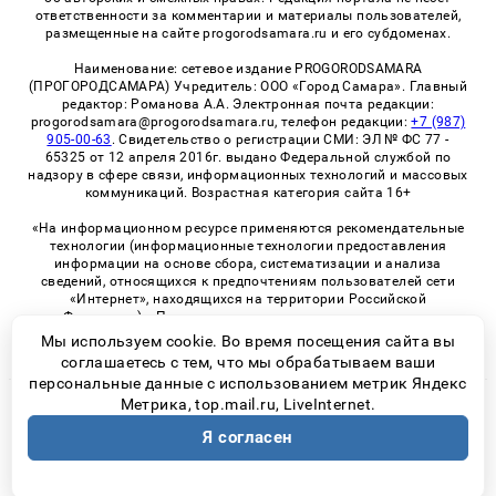
ответственности за комментарии и материалы пользователей,
размещенные на сайте progorodsamara.ru и его субдоменах.
Наименование: сетевое издание PROGORODSAMARA
(ПРОГОРОДСАМАРА) Учредитель: ООО «Город Самара». Главный
редактор: Романова А.А. Электронная почта редакции:
progorodsamara@progorodsamara.ru, телефон редакции:
+7 (987)
905-00-63
. Свидетельство о регистрации СМИ: ЭЛ № ФС 77 -
65325 от 12 апреля 2016г. выдано Федеральной службой по
надзору в сфере связи, информационных технологий и массовых
коммуникаций. Возрастная категория сайта 16+
«На информационном ресурсе применяются рекомендательные
технологии (информационные технологии предоставления
информации на основе сбора, систематизации и анализа
сведений, относящихся к предпочтениям пользователей сети
«Интернет», находящихся на территории Российской
Федерации)». Правила применения рекомендательных
технологий в виджетах рекламно-обменной сети
«СМИ2» (PDF)
Мы используем cookie. Во время посещения сайта вы
соглашаетесь с тем, что мы обрабатываем ваши
персональные данные с использованием метрик Яндекс
Метрика, top.mail.ru, LiveInternet.
© 2026 «ProGorodSamara» | Все права защищены
Я согласен
Возрастная категория сайта 16+
Политика конфиденциальности