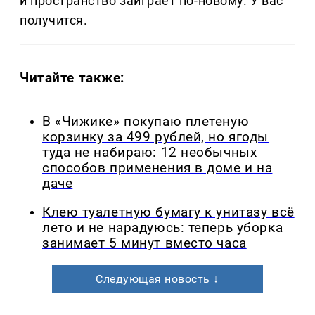
и пространство заиграет по-новому. У вас
получится.
Читайте также:
В «Чижике» покупаю плетеную
корзинку за 499 рублей, но ягоды
туда не набираю: 12 необычных
способов применения в доме и на
даче
Клею туалетную бумагу к унитазу всё
лето и не нарадуюсь: теперь уборка
занимает 5 минут вместо часа
Следующая новость ↓