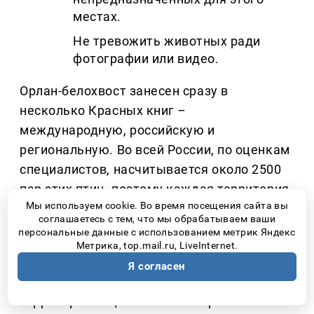
местах.
Не тревожить животных ради
фотографии или видео.
Орлан-белохвост занесен сразу в
несколько Красных книг
–
международную, российскую и
региональную. Во всей России, по оценкам
специалистов, насчитывается около 2500
пар этих птиц, поэтому каждая территория,
Мы используем cookie. Во время посещения сайта вы
где они успешно выводят потомство,
соглашаетесь с тем, что мы обрабатываем ваши
имеет большое значение для сохранения
персональные данные с использованием метрик Яндекс
Метрика, top.mail.ru, LiveInternet.
вида.
Я согласен
По данным участников проекта, сегодня на
территории национального парка обитает