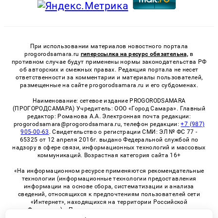
При использовании материалов новостного портала
progorodsamara.ru
гиперссылка на ресурс обязательна,
в
противном случае будут применены нормы законодательства РФ
об авторских и смежных правах. Редакция портала не несет
ответственности за комментарии и материалы пользователей,
размещенные на сайте progorodsamara.ru и его субдоменах.
Наименование: сетевое издание PROGORODSAMARA
(ПРОГОРОДСАМАРА) Учредитель: ООО «Город Самара». Главный
редактор: Романова А.А. Электронная почта редакции:
progorodsamara@progorodsamara.ru, телефон редакции:
+7 (987)
905-00-63
. Свидетельство о регистрации СМИ: ЭЛ № ФС 77 -
65325 от 12 апреля 2016г. выдано Федеральной службой по
надзору в сфере связи, информационных технологий и массовых
коммуникаций. Возрастная категория сайта 16+
«На информационном ресурсе применяются рекомендательные
технологии (информационные технологии предоставления
информации на основе сбора, систематизации и анализа
сведений, относящихся к предпочтениям пользователей сети
«Интернет», находящихся на территории Российской
Федерации)». Правила применения рекомендательных
технологий в виджетах рекламно-обменной сети
«СМИ2» (PDF)